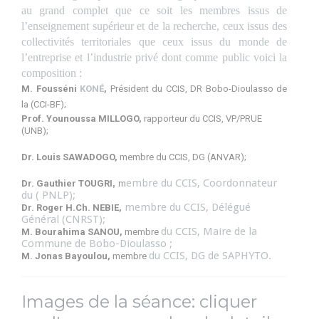
au
grand complet que ce soit les membres issus de
l’enseignement supérieur et de la recherche, ceux issus des
collectivités territoriales que ceux issus du monde de
l’entreprise et l’industrie privé dont comme public voici la
composition :
M. Fousséni
KONÉ
,
Président du CCIS, DR Bobo-Dioulasso de
la (CCI-BF);
Prof. Younoussa MILLOGO,
rapporteur
du CCIS, VP/PRUE
(UNB);
Dr. Louis SAWADOGO,
m
embre du CCIS, DG (ANVAR);
embre du CCIS, Coordonnateur
Dr. Gauthier TOUGRI
,
m
du ( PNLP);
membre du CCIS, Délégué
Dr. Roger H.Ch. NEBIE,
Général (CNRST);
du CCIS, Maire de la
M. Bourahima SANOU,
m
embre
Commune de Bobo-Dioulasso ;
du CCIS, DG de SAPHYTO.
M. Jonas Bayoulou,
m
embre
Images de la séance: cliquer