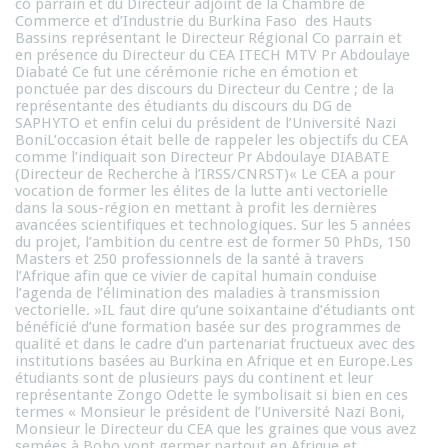
co parrain et du Directeur adjoint de la Chambre de
Commerce et d’Industrie du Burkina Faso des Hauts
Bassins représentant le Directeur Régional Co parrain et
en présence du Directeur du CEA ITECH MTV Pr Abdoulaye
Diabaté Ce fut une cérémonie riche en émotion et
ponctuée par des discours du Directeur du Centre ; de la
représentante des étudiants du discours du DG de
SAPHYTO et enfin celui du président de l’Université Nazi
BoniL’occasion était belle de rappeler les objectifs du CEA
comme l’indiquait son Directeur Pr Abdoulaye DIABATE
(Directeur de Recherche à l’IRSS/CNRST)« Le CEA a pour
vocation de former les élites de la lutte anti vectorielle
dans la sous-région en mettant à profit les dernières
avancées scientifiques et technologiques. Sur les 5 années
du projet, l’ambition du centre est de former 50 PhDs, 150
Masters et 250 professionnels de la santé à travers
l’Afrique afin que ce vivier de capital humain conduise
l’agenda de l’élimination des maladies à transmission
vectorielle. »IL faut dire qu’une soixantaine d’étudiants ont
bénéficié d’une formation basée sur des programmes de
qualité et dans le cadre d’un partenariat fructueux avec des
institutions basées au Burkina en Afrique et en Europe.Les
étudiants sont de plusieurs pays du continent et leur
représentante Zongo Odette le symbolisait si bien en ces
termes « Monsieur le président de l’Université Nazi Boni,
Monsieur le Directeur du CEA que les graines que vous avez
semées à Bobo vont germer partout en Afrique et